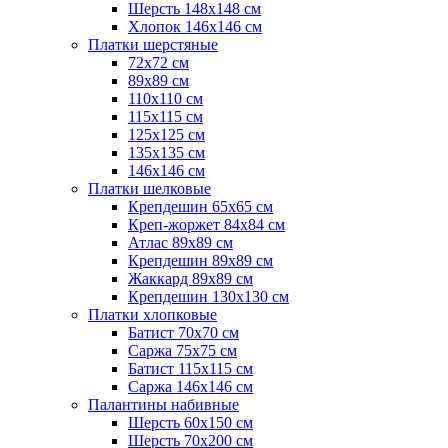
Шерсть 148х148 см
Хлопок 146х146 см
Платки шерстяные
72х72 см
89х89 см
110х110 см
115х115 см
125х125 см
135х135 см
146х146 см
Платки шелковые
Крепдешин 65х65 см
Креп-жоржет 84х84 см
Атлас 89х89 см
Крепдешин 89х89 см
Жаккард 89х89 см
Крепдешин 130х130 см
Платки хлопковые
Батист 70х70 см
Саржа 75х75 см
Батист 115х115 см
Саржа 146х146 см
Палантины набивные
Шерсть 60х150 см
Шерсть 70х200 см