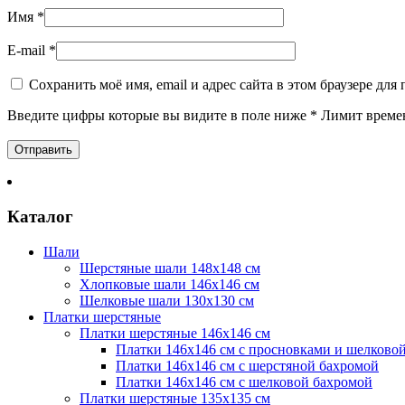
Имя
*
E-mail
*
Сохранить моё имя, email и адрес сайта в этом браузере д
Введите цифры которые вы видите в поле ниже
*
Лимит време
Каталог
Шали
Шерстяные шали 148х148 см
Хлопковые шали 146х146 см
Шелковые шали 130х130 см
Платки шерстяные
Платки шерстяные 146х146 см
Платки 146х146 см с просновками и шелково
Платки 146х146 см с шерстяной бахромой
Платки 146х146 см с шелковой бахромой
Платки шерстяные 135х135 см