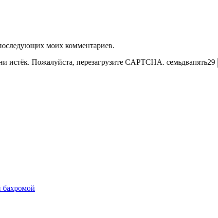
ля последующих моих комментариев.
ни истёк. Пожалуйста, перезагрузите CAPTCHA.
семь
два
пять
2
9
й бахромой