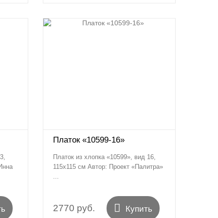
Платок «10599-16»
3,
Платок из хлопка «10599», вид 16,
Инна
115х115 см Автор: Проект «Палитра»
...

2770 руб.
ть
Купить