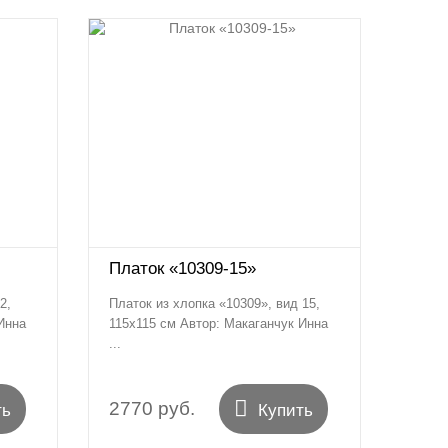
Платок «10309-15»
2,
Платок из хлопка «10309», вид 15,
Инна
115х115 см Автор: Макаганчук Инна
...

2770 руб.
ть
Купить