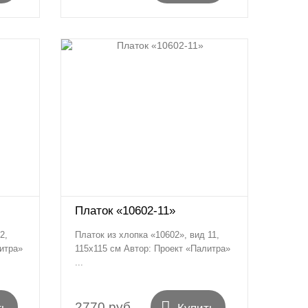
Платок «10602-11»
2,
Платок из хлопка «10602», вид 11,
итра»
115х115 см Автор: Проект «Палитра»
...

2770 руб.