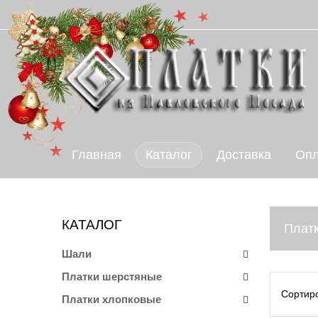
Главная
Каталог
Доставка
Опл
КАТАЛОГ
Платк
Шали
Платки шерстяные
Сортир
Платки хлопковые