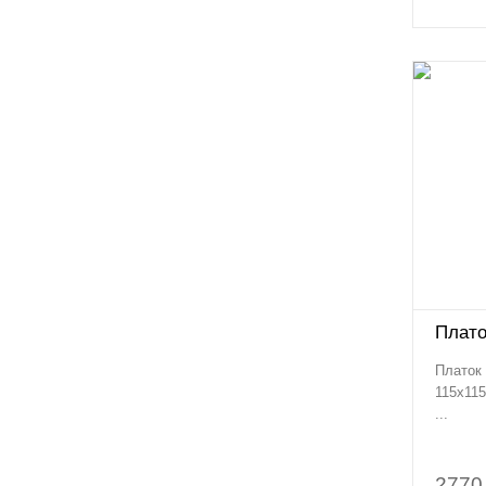

790 руб.
Купить
Плато
Платок 
115х115
...
2770