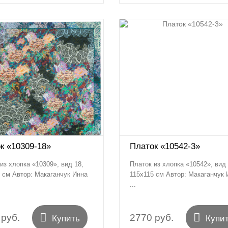
к «10309-18»
Платок «10542-3»
из хлопка «10309», вид 18,
Платок из хлопка «10542», вид 
 см Автор: Макаганчук Инна
115х115 см Автор: Макаганчук 
...


 руб.
2770 руб.
Купить
Купи