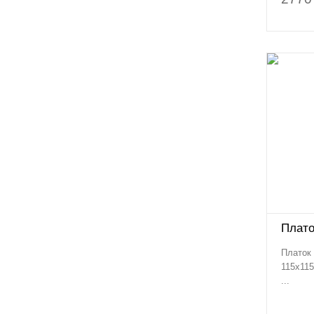
Плато
Платок 
115х115
...