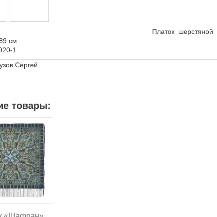
Платок шерстяной
х89 см
920-1
тузов Сергей
ие товары:
 «Горожанка»
к «Шафран»