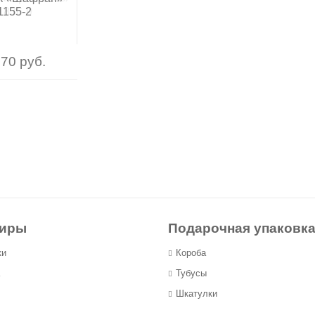
1836-9
1155-2
70 руб.
70 руб.
ниры
Подарочная упаковк
ки
Короба
Тубусы
Шкатулки