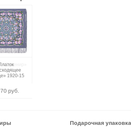
к «Сувенир»
Платок
сходящее
1659-2
е» 1920-15
70 руб.
70 руб.
ниры
Подарочная упаковк