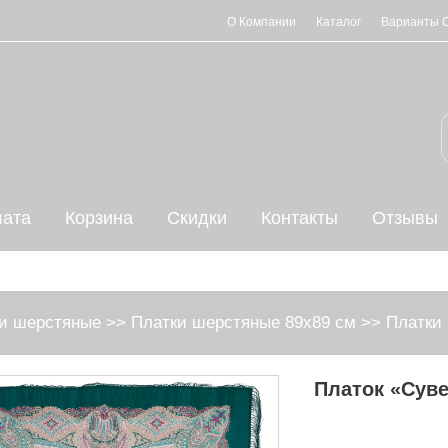
О Компании
Каталог
Варианты 
ата
Корзина
Скидки
Контакты
Отзывы
и шерстяные
>>
Платки шерстяные 89х89 см
>>
Платки 
Платок «Суве