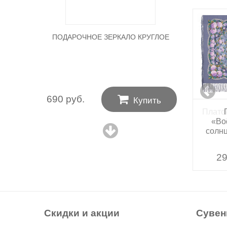
ПОДАРОЧНОЕ ЗЕРКАЛО КРУГЛОЕ

690 руб.
Купить
Плато
«Во
солнц
29
29
Скидки и акции
Суве