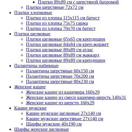
Платки 89х89 см с шерстяной бахромой
Платки шерстяные 72х72 см
Платки хлопковые
Платки из хлопка 115х115 см батист
Платки из хлопка 75х75 саржа
Платки из хлопка 70х70 см батист
Платки шелковые
Платки шелковые 65х65 см крепдешин
Платки шелковые 84х84 см креп-жоржет
Платки шелковые 89х89 см атлас
Платки шелковые 89х89 см жаккард
Платки шелковые 89х89 см крепдешин
Палантины набивные
Палантины шерстяные 60х150 см
Палантины шерстяные 70х200 см
Палантины шерстяные 80х230 см
Женские кашне
Женские кашне из кашемира 160х29
Женские кашне из смеси кашемир-шерсть 140х31
Женские кашне из шерсти 160х29
Кашне мужские
Кашне мужские шелковые 27х140 см
Кашне мужские шерстяные 27х140 см
Шарфы мужские 40х190 см
Шарфы женские шелковые