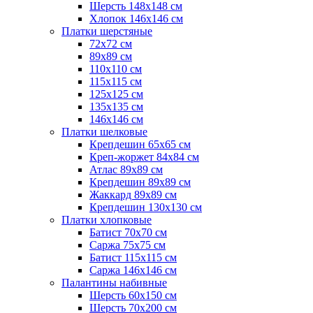
Шерсть 148х148 см
Хлопок 146х146 см
Платки шерстяные
72х72 см
89х89 см
110х110 см
115х115 см
125х125 см
135х135 см
146х146 см
Платки шелковые
Крепдешин 65х65 см
Креп-жоржет 84х84 см
Атлас 89х89 см
Крепдешин 89х89 см
Жаккард 89х89 см
Крепдешин 130х130 см
Платки хлопковые
Батист 70х70 см
Саржа 75х75 см
Батист 115х115 см
Саржа 146х146 см
Палантины набивные
Шерсть 60х150 см
Шерсть 70х200 см