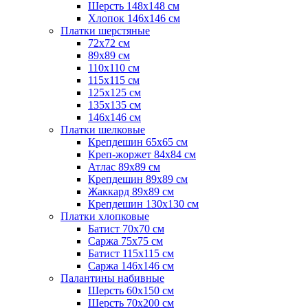
Шерсть 148х148 см
Хлопок 146х146 см
Платки шерстяные
72х72 см
89х89 см
110х110 см
115х115 см
125х125 см
135х135 см
146х146 см
Платки шелковые
Крепдешин 65х65 см
Креп-жоржет 84х84 см
Атлас 89х89 см
Крепдешин 89х89 см
Жаккард 89х89 см
Крепдешин 130х130 см
Платки хлопковые
Батист 70х70 см
Саржа 75х75 см
Батист 115х115 см
Саржа 146х146 см
Палантины набивные
Шерсть 60х150 см
Шерсть 70х200 см