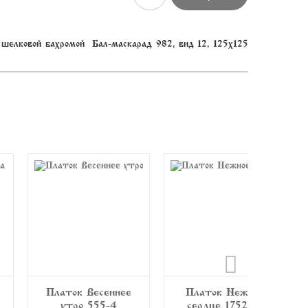
шелковой бахромой » Бал-маскарад» 982, вид 12, 125х125
ннее
Платок «Нежное
Платок Фаворит
-4
сердце» 1752-16
1344-18