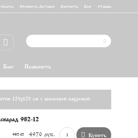
 Оплаты
Стоимость Доставки
Контакты
Блог
Отзывы
Блог
Позвонить
атки 125х125 см с шелковой бахромой
скарад» 982-12

4970 руб.
982-12
Купить