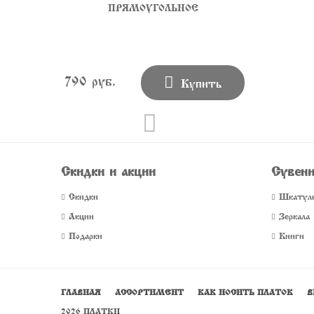
ПРЯМОУГОЛЬНОЕ

790 руб.
Купить
Скидки и акции
Сувен
Скидки
Шкатул
Акции
Зеркала
Подарки
Книги
ПОДАРОЧНОЕ ЗЕРКАЛО КРУГЛОЕ
ГЛАВНАЯ
АССОРТИМЕНТ
КАК НОСИТЬ ПЛАТОК
В
©2026
ПЛАТКИ