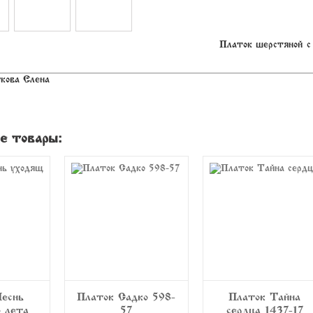
Платок шерстяной с 
кова Елена
е товары:
 «Садко» 598-
Платок «Тайна
Платок «Весе
57
сердца» 1437-17
утро» 555