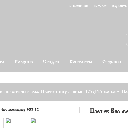
О Компании
Каталог
Варианты
та
Корзина
Скидки
Контакты
Отзывы
и шерстяные
>>
Платки шерстяные 125х125 см
>>
Пл
Платок «Бал-ма