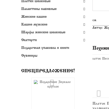
Платки шелковые
Палантины набивные
Женские кашне
см
Кашне мужские
Автор: Жу
Шарфы женские шелковые
ПОДАРОЧНОЕ ЗЕРКАЛО
Скатерти
ПРЯМОУГОЛЬНОЕ
Похожи
Подарочная упаковка и книги
Сувениры

790 руб.
Купить
СПЕЦПРЕДЛОЖЕНИЕ!
Платок «Февраль»
Платок «Песнь
Платок
715-7
уходящего лета»