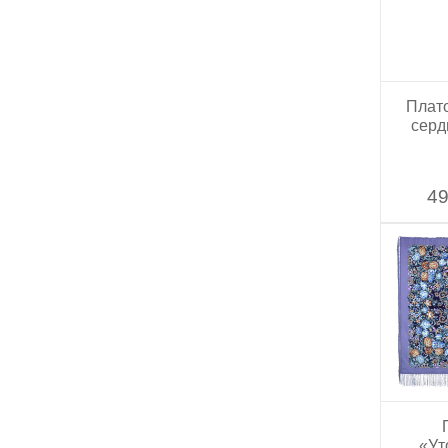
Плат
серд
49
«Ут