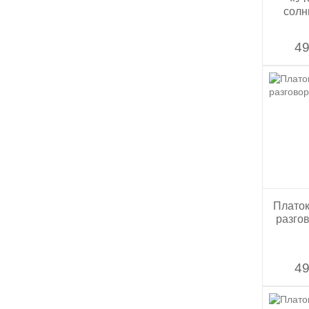
солн
49
Плато
разго
49