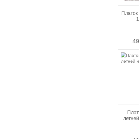
Платок
1
49
Плат
летней