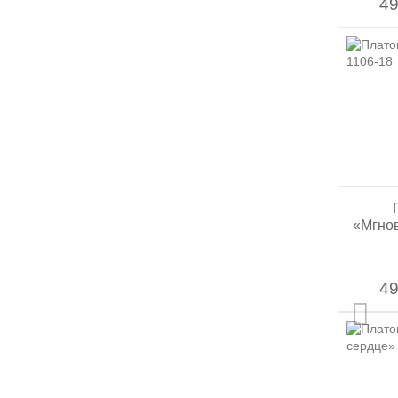
49
«Мгнов
49