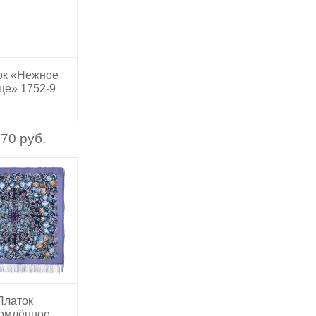
ок «Нежное
це» 1752-9
70 руб.
Платок
омлённое