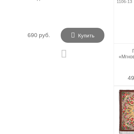

690 руб.
Купить
«Мгнов
49