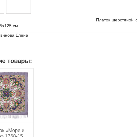
Платок шерстяной 
25х125 см
твинова Елена
ие товары:
ок «Море и
» 1768-15