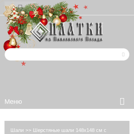
Меню
Шали
>>
Шерстяные шали 148х148 см с