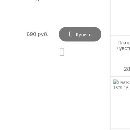

690 руб.
Купить
Плат
чувст
28