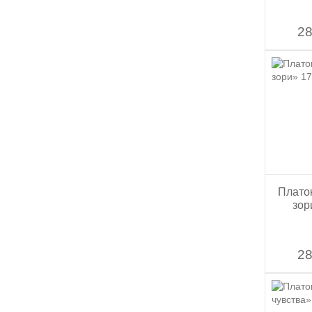
28
Плато
зор
28