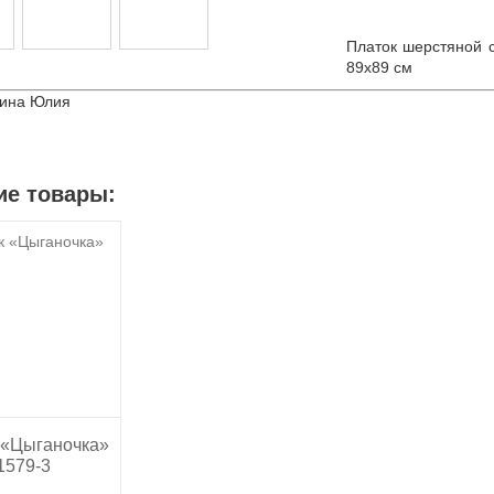
Платок шерстяной 
89х89 см
кина Юлия
ие товары:
 «Цыганочка»
1579-3