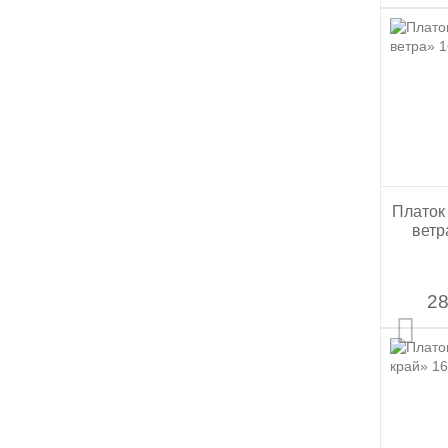
Платок
ветр
28