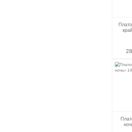
Плато
кра
28
Плат
ноч