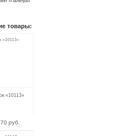
оект «Палитра»
ие товары:
ок «10113»
70 руб.