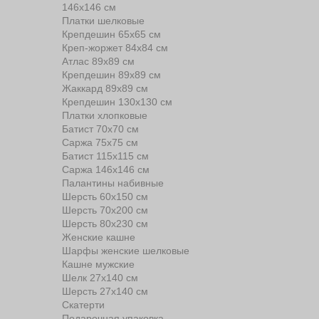
146х146 см
Платки шелковые
Крепдешин 65х65 см
Креп-жоржет 84х84 см
Атлас 89х89 см
Крепдешин 89х89 см
Жаккард 89х89 см
Крепдешин 130х130 см
Платки хлопковые
Батист 70х70 см
Саржа 75х75 см
Батист 115х115 см
Саржа 146х146 см
Палантины набивные
Шерсть 60х150 см
Шерсть 70х200 см
Шерсть 80х230 см
Женские кашне
Шарфы женские шелковые
Кашне мужские
Шелк 27х140 см
Шерсть 27х140 см
Скатерти
Подарочная упаковка