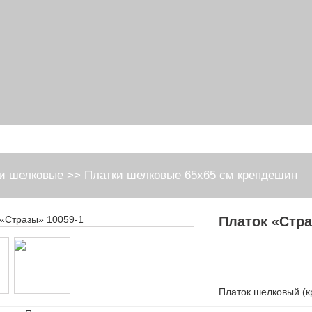
и шелковые
>>
Платки шелковые 65х65 см крепдешин
Платок «Стра
Платок шелковый (к