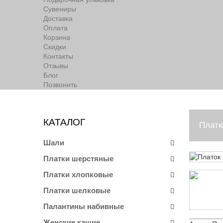
Сувениры
Доставка
Оплата
Корзина
Скидки
Контакты
Отзывы
Блог
Позвонить
КАТАЛОГ
Платк
Шали
Платки шерстяные
Платки хлопковые
Платки шелковые
Палантины набивные
Женские кашне