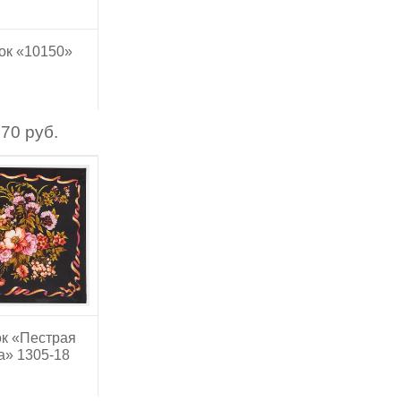
ок «10150»
70 руб.
к «Пестрая
а» 1305-18