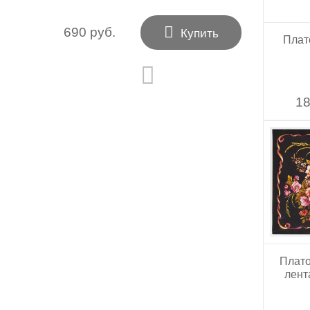

690 руб.
Купить
Плат
18
Плато
лент