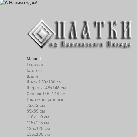
Меню
Главная
Каталог
Шали
Шелк 130х130 см
Шерсть 148х148 см
Хлопок 146х146 см
Платки шерстяные
72х72 см
89х89 см
110х110 см
115х115 см
125х125 см
135х135 см