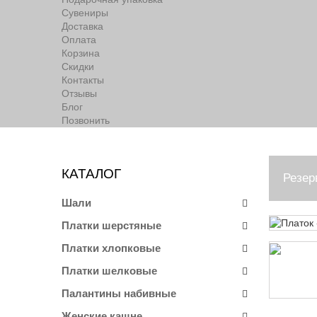
Сувениры
Доставка
Оплата
Корзина
Скидки
Контакты
Отзывы
Блог
Позвонить
КАТАЛОГ
Резер
Шали
Платки шерстяные
Платки хлопковые
Платки шелковые
Палантины набивные
Женские кашне