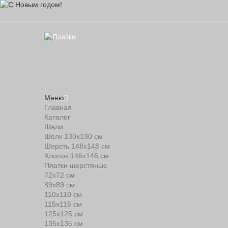
Меню
Главная
Каталог
Шали
Шелк 130х130 см
Шерсть 148х148 см
Хлопок 146х146 см
Платки шерстяные
72х72 см
89х89 см
110х110 см
115х115 см
125х125 см
135х135 см