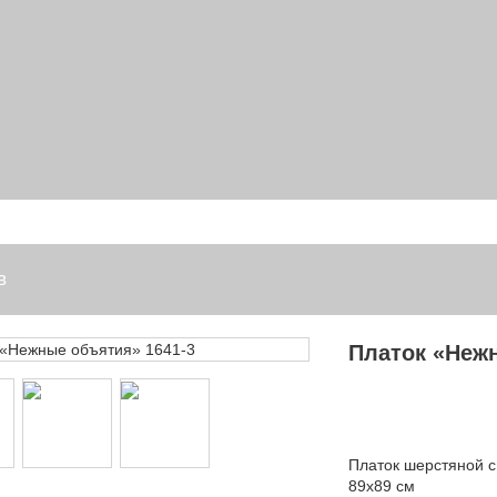
в
Платок «Нежн
Платок шерстяной с
89х89 см