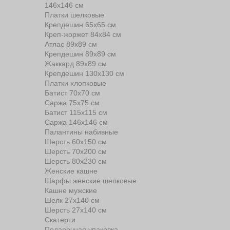
146х146 см
Платки шелковые
Крепдешин 65х65 см
Креп-жоржет 84х84 см
Атлас 89х89 см
Крепдешин 89х89 см
Жаккард 89х89 см
Крепдешин 130х130 см
Платки хлопковые
Батист 70х70 см
Саржа 75х75 см
Батист 115х115 см
Саржа 146х146 см
Палантины набивные
Шерсть 60х150 см
Шерсть 70х200 см
Шерсть 80х230 см
Женские кашне
Шарфы женские шелковые
Кашне мужские
Шелк 27х140 см
Шерсть 27х140 см
Скатерти
Подарочная упаковка