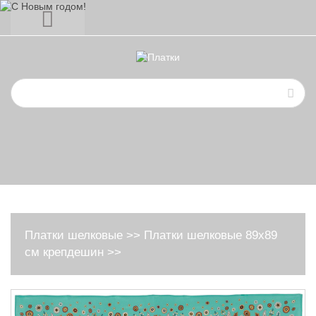
Платки шелковые
>>
Платки шелковые 89х89
см крепдешин
>>