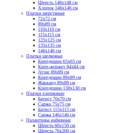
Шерсть 148х148 см
Хлопок 146х146 см
Платки шерстяные
72х72 см
89х89 см
110х110 см
115х115 см
125х125 см
135х135 см
146х146 см
Платки шелковые
Крепдешин 65х65 см
Креп-жоржет 84х84 см
Атлас 89х89 см
Крепдешин 89х89 см
Жаккард 89х89 см
Крепдешин 130х130 см
Платки хлопковые
Батист 70х70 см
Саржа 75х75 см
Батист 115х115 см
Саржа 146х146 см
Палантины набивные
Шерсть 60х150 см
Шерсть 70х200 см