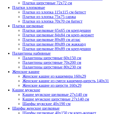
Платки шерстяные 72х72 см
Платки хлопковые
Платки из хлопка 115х115 см батист
Платки из хлопка 75х75 саржа
Платки из хлопка 70х70 см батист
Платки шелковые
Платки шелковые 65х65 см крепдешин
Платки шелковые 84х84 см креп-жоржет
Платки шелковые 89х89 см атлас
Платки шелковые 89х89 см жаккард
Платки шелковые 89х89 см крепдешин
Палантины набивные
Палантины шерстяные 60х150 см
Палантины шерстяные 70х200 см
Палантины шерстяные 80х230 см
Женские кашне
Женские кашне из кашемира 160х29
Женские кашне из смеси кашемир-шерсть 140х31
Женские кашне из шерсти 160х29
Кашне мужские
Кашне мужские шелковые 27х140 см
Кашне мужские шерстяные 27х140 см
Шарфы мужские 40х190 см
Шарфы женские шелковые
Шарфы шелковые 40х150 см креп-жоржет