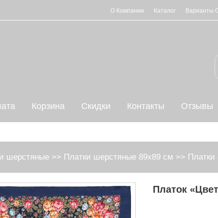
О Компании
Каталог
Варианты 
ата
Корзина
Скидки
Контакты
Отзывы
и шерстяные
>>
Платки шерстяные 89х89 см
>>
Платки 
Платок «Цве