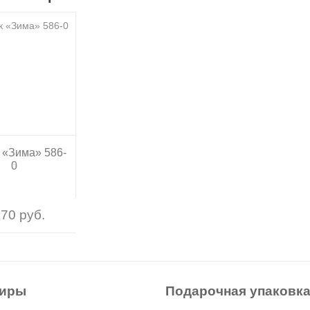
 «Зима» 586-
 «Зима» 586-
0
5
70 руб.
70 руб.
ниры
Подарочная упаковк