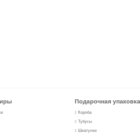
ниры
Подарочная упаковк
ки
Короба
Тубусы
Шкатулки